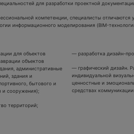
специальностей для разработки проектной документаци
ессиональной компетенции, специалисты отличаются 
огии информационного моделирования (BIM-технологи
ации для объектов
— разработка дизайн-про
таврации объектов
— графический дизайн. Р
дания, административные
индивидуальной визуаль
ний, здания и
ценностные и эмоциональ
портивного, бытового и
средствах коммуникации
 и сооружения);
тво территорий;