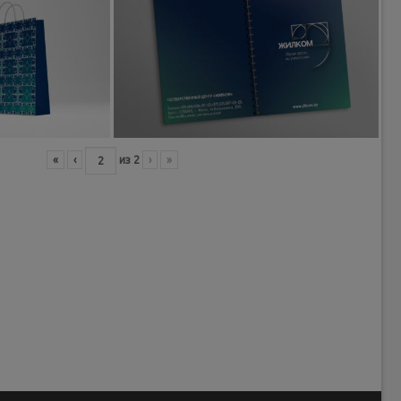
«
‹
из
2
›
»