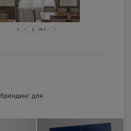
«
‹
из
2
›
»
брендинг для