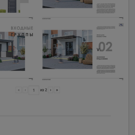
«
‹
из
2
›
»