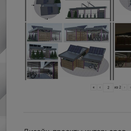
«
‹
из
2
›