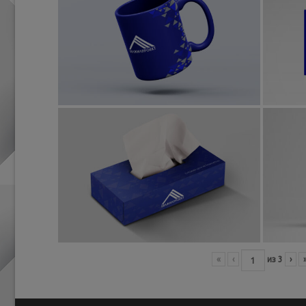
«
‹
из
3
›