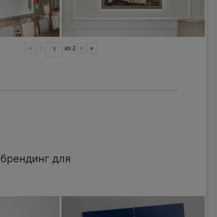
«
‹
из
2
›
»
брендинг для