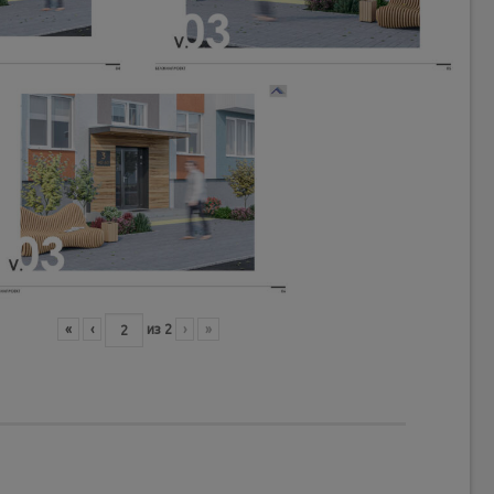
«
‹
из
2
›
»