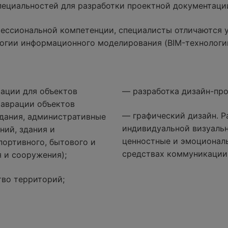
специальностей для разработки проектной документаци
ессиональной компетенции, специалисты отличаются 
огии информационного моделирования (BIM-технологи
ации для объектов
— разработка дизайн-про
таврации объектов
— графический дизайн. Р
дания, административные
индивидуальной визуаль
ний, здания и
ценностные и эмоциональ
портивного, бытового и
средствах коммуникации
 и сооружения);
тво территорий;