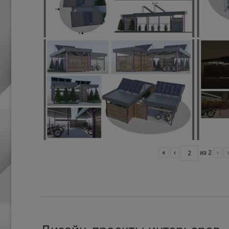
«
‹
из
2
›