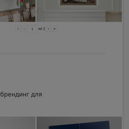
«
‹
из
2
›
»
брендинг для