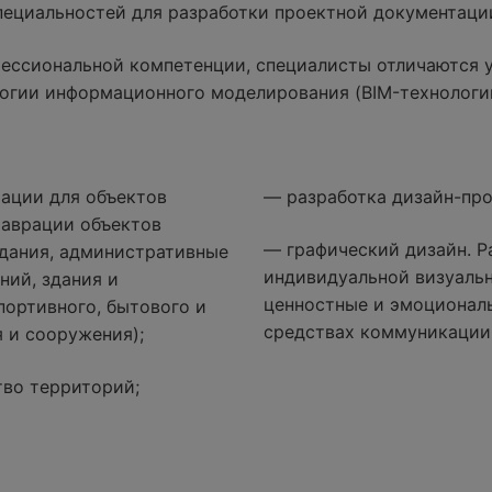
специальностей для разработки проектной документаци
ессиональной компетенции, специалисты отличаются 
огии информационного моделирования (BIM-технологи
ации для объектов
— разработка дизайн-про
таврации объектов
— графический дизайн. Р
дания, административные
индивидуальной визуаль
ний, здания и
ценностные и эмоциональ
портивного, бытового и
средствах коммуникации
 и сооружения);
тво территорий;