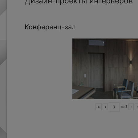
Дизайн-проекты интерьеров
Конференц-зал
«
‹
из
3
›