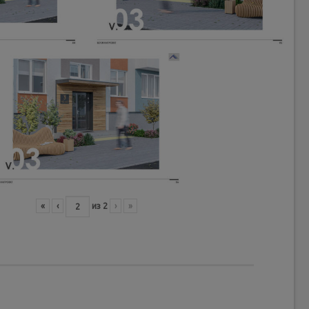
«
‹
из
2
›
»