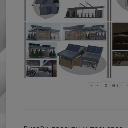
«
‹
из
2
›