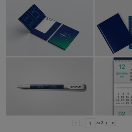
«
‹
из
2
›
»