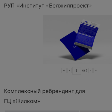
РУП «Институт «Белжилпроект»
«
‹
из
3
›
»
Комплексный ребрендинг для
ГЦ «Жилком»