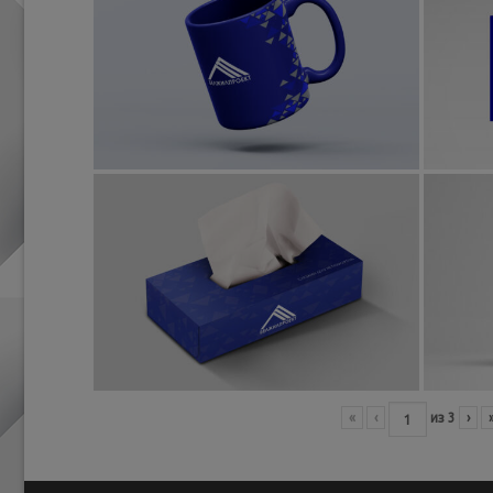
«
‹
из
3
›