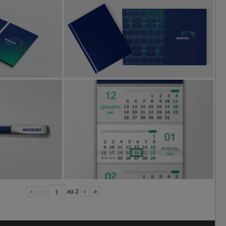
«
‹
из
2
›
»