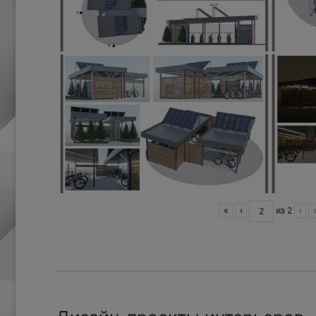
«
‹
из
2
›