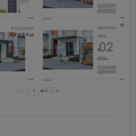
«
‹
из
2
›
»