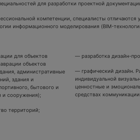
специальностей для разработки проектной документаци
ессиональной компетенции, специалисты отличаются 
огии информационного моделирования (BIM-технологи
ации для объектов
— разработка дизайн-про
таврации объектов
— графический дизайн. Р
дания, административные
индивидуальной визуаль
ний, здания и
ценностные и эмоциональ
портивного, бытового и
средствах коммуникации
 и сооружения);
тво территорий;