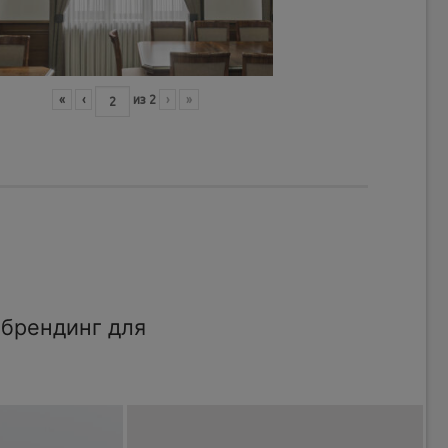
«
‹
из
2
›
»
брендинг для