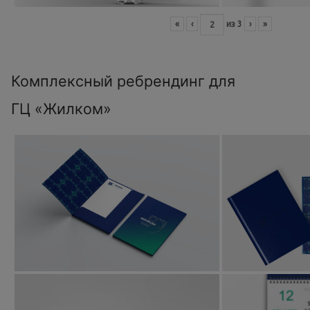
«
‹
из
3
›
»
Комплексный ребрендинг для
ГЦ «Жилком»