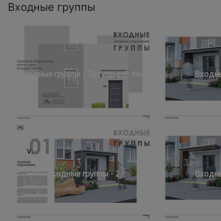
Входные группы
Входные группы - Титульный лист
Входны
Входные группы - 2
Входны