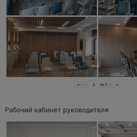
«
‹
из
3
›
»
Рабочий кабинет руководителя