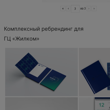
«
‹
из
3
›
»
Комплексный ребрендинг для
ГЦ «Жилком»