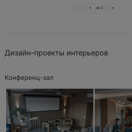
«
‹
из
2
›
»
Дизайн-проекты интерьеров
Конференц-зал