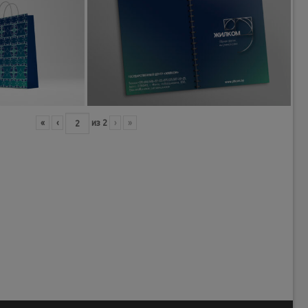
«
‹
из
2
›
»