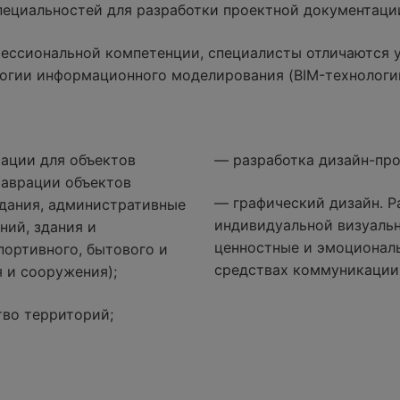
специальностей для разработки проектной документаци
ессиональной компетенции, специалисты отличаются 
огии информационного моделирования (BIM-технологи
ации для объектов
— разработка дизайн-про
таврации объектов
— графический дизайн. Р
дания, административные
индивидуальной визуаль
ний, здания и
ценностные и эмоциональ
портивного, бытового и
средствах коммуникации
 и сооружения);
тво территорий;