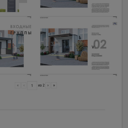
«
‹
из
2
›
»