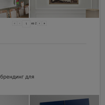
«
‹
из
2
›
»
брендинг для