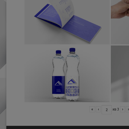
«
‹
из
3
›