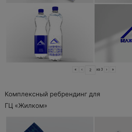
«
‹
из
3
›
»
Комплексный ребрендинг для
ГЦ «Жилком»