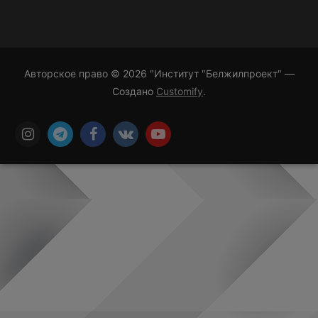
Авторское право © 2026 "Институт "Белжилпроект" —
Создано
Customify
.