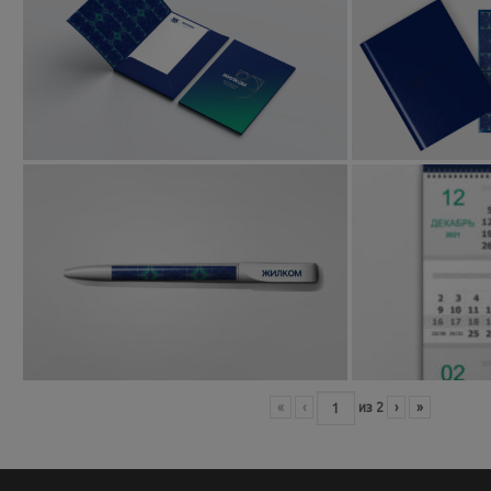
«
‹
из
2
›
»