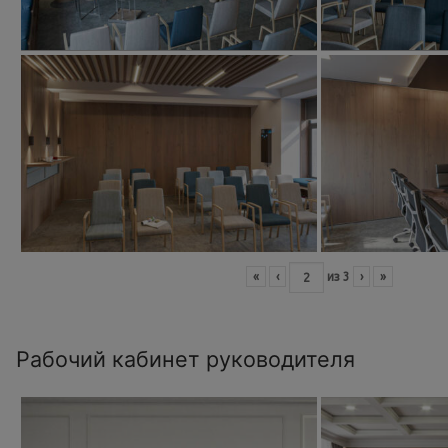
«
‹
из
3
›
»
Рабочий кабинет руководителя