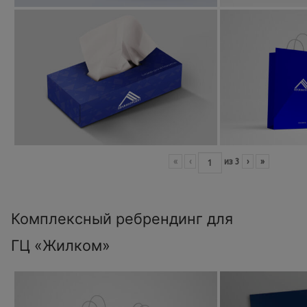
«
‹
из
3
›
»
Комплексный ребрендинг для
ГЦ «Жилком»