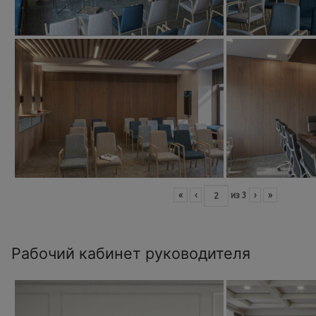
«
‹
из
3
›
»
Рабочий кабинет руководителя