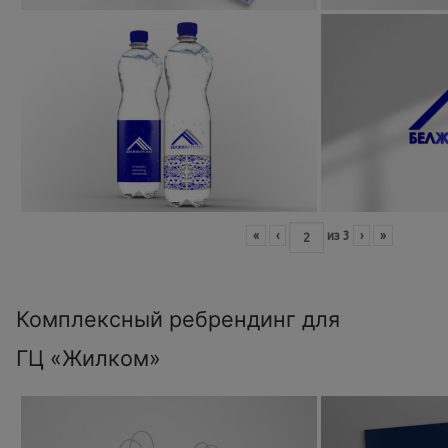
«
‹
из
3
›
»
Комплексный ребрендинг для
ГЦ «Жилком»