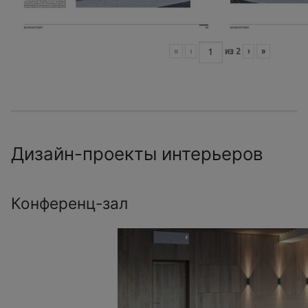
«
‹
из
2
›
»
Дизайн-проекты интерьеров
Конференц-зал