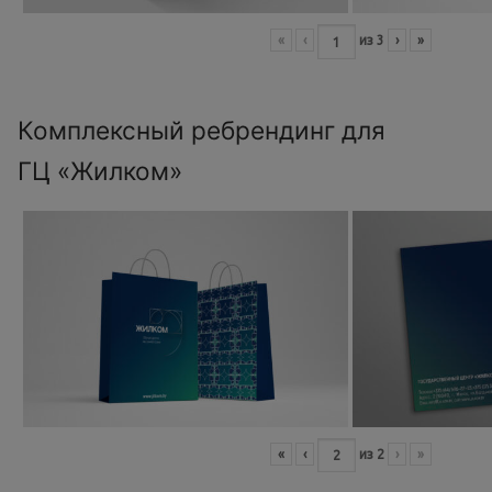
«
‹
из
3
›
»
Комплексный ребрендинг для
ГЦ «Жилком»
«
‹
из
2
›
»