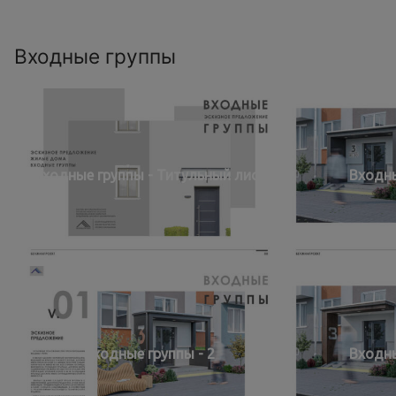
Входные группы
Входные группы - Титульный лист
Входны
Входные группы - 2
Входны