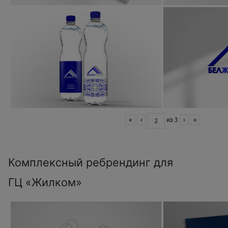
«
‹
из
3
›
»
Комплексный ребрендинг для
ГЦ «Жилком»