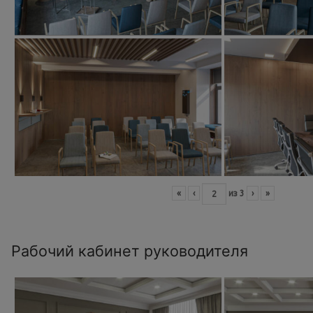
«
‹
из
3
›
»
Рабочий кабинет руководителя