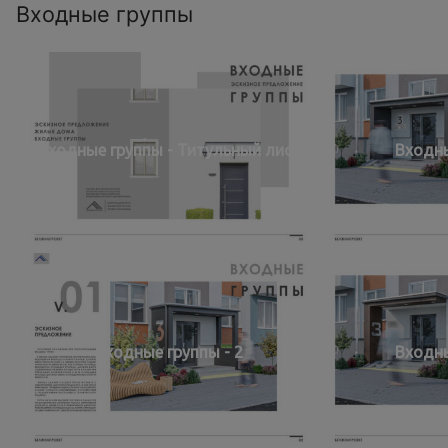
Входные группы
Входные группы - Титульный лист
Входны
Входные группы - 2
Входны