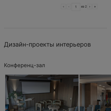
«
‹
из
2
›
»
Дизайн-проекты интерьеров
Конференц-зал