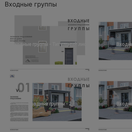
Входные группы
Входные группы - Титульный лист
Входны
Входные группы - 2
Входны