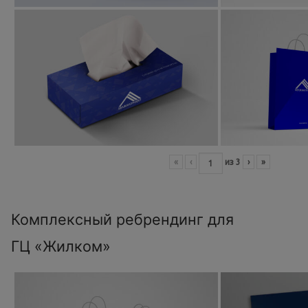
«
‹
из
3
›
»
Комплексный ребрендинг для
ГЦ «Жилком»