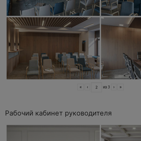
«
‹
из
3
›
»
Рабочий кабинет руководителя