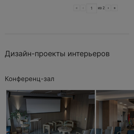
«
‹
из
2
›
»
Дизайн-проекты интерьеров
Конференц-зал