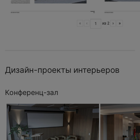
«
‹
из
2
›
»
Дизайн-проекты интерьеров
Конференц-зал