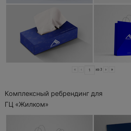
«
‹
из
3
›
»
Комплексный ребрендинг для
ГЦ «Жилком»