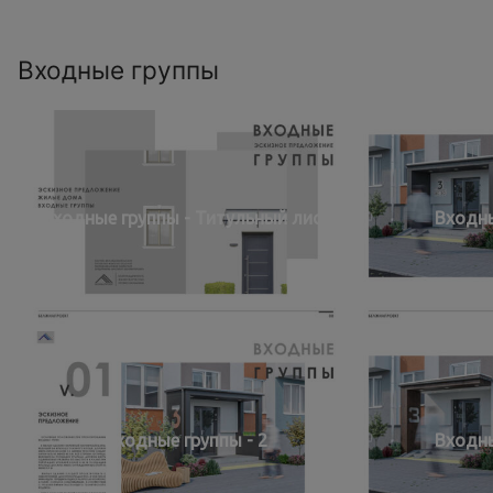
Входные группы
Входные группы - Титульный лист
Входны
Входные группы - 2
Входны