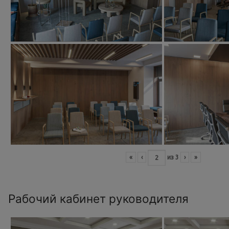
«
‹
из
3
›
»
Рабочий кабинет руководителя