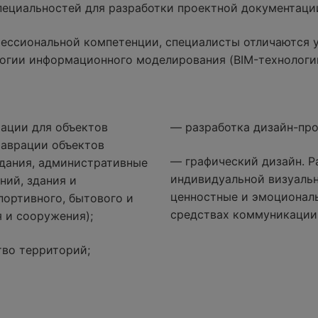
специальностей для разработки проектной документаци
ессиональной компетенции, специалисты отличаются 
огии информационного моделирования (BIM-технологи
ации для объектов
— разработка дизайн-про
таврации объектов
— графический дизайн. Р
дания, административные
индивидуальной визуаль
ний, здания и
ценностные и эмоциональ
портивного, бытового и
средствах коммуникации
 и сооружения);
тво территорий;