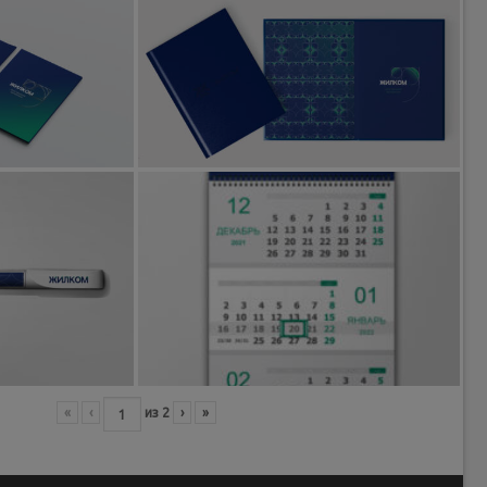
«
‹
из
2
›
»