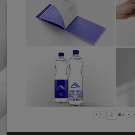
«
‹
из
3
›