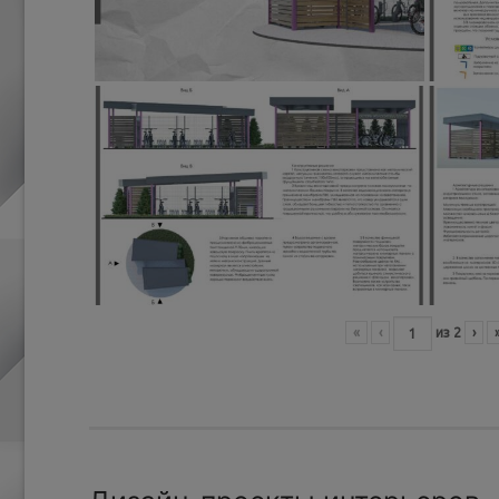
«
‹
из
2
›