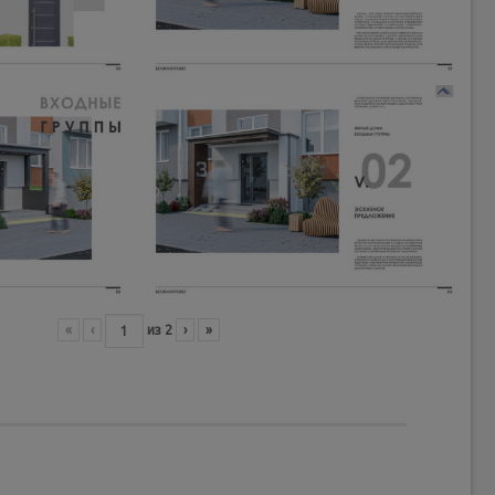
«
‹
из
2
›
»