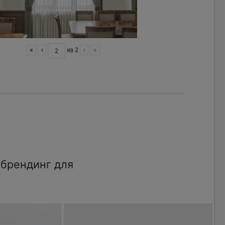
«
‹
из
2
›
»
брендинг для