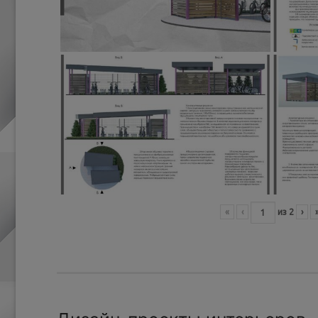
«
‹
из
2
›