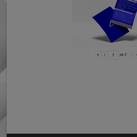
«
‹
из
3
›