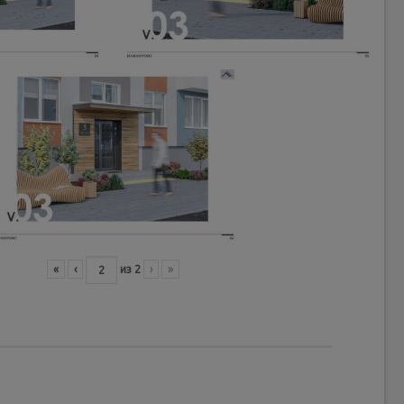
«
‹
из
2
›
»