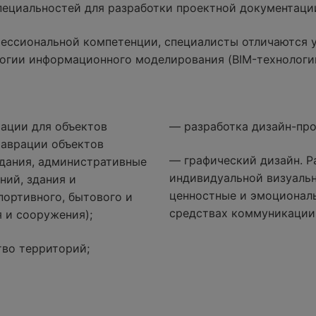
специальностей для разработки проектной документаци
ессиональной компетенции, специалисты отличаются 
огии информационного моделирования (BIM-технологи
ации для объектов
— разработка дизайн-про
таврации объектов
— графический дизайн. Р
дания, административные
индивидуальной визуаль
ний, здания и
ценностные и эмоциональ
портивного, бытового и
средствах коммуникации
 и сооружения);
тво территорий;