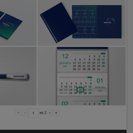
«
‹
из
2
›
»