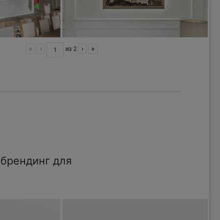
«
‹
из
2
›
»
брендинг для