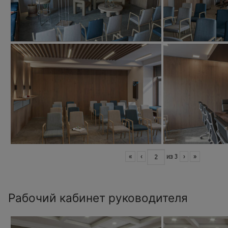
«
‹
из
3
›
»
Рабочий кабинет руководителя