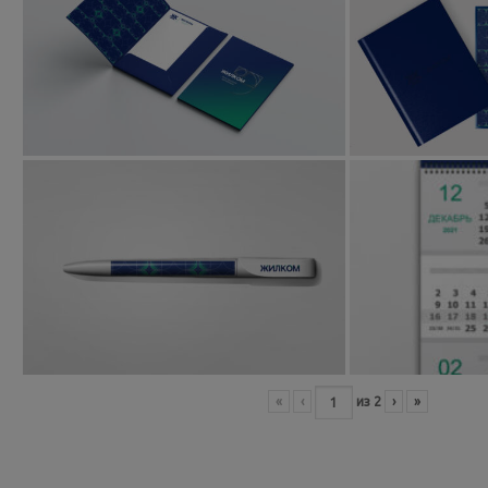
«
‹
из
2
›
»