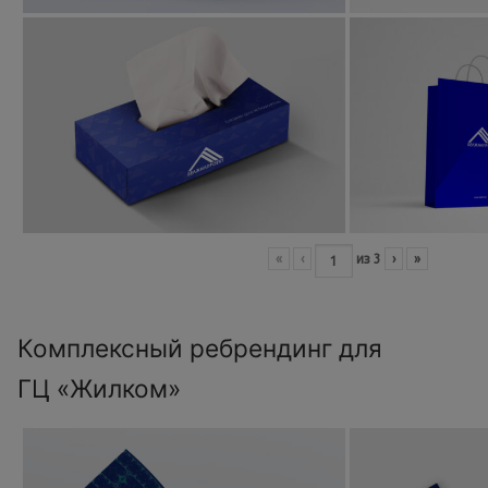
«
‹
из
3
›
»
Комплексный ребрендинг для
ГЦ «Жилком»