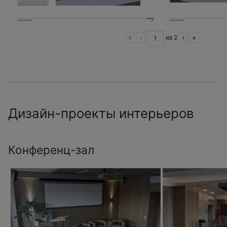
«
‹
из
2
›
»
Дизайн-проекты интерьеров
Конференц-зал