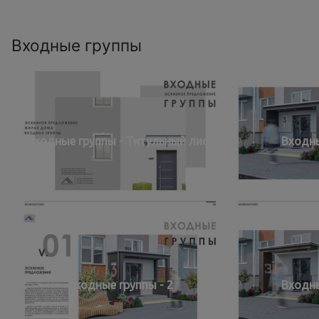
Входные группы
Входные группы - Титульный лист
Входны
Входные группы - 2
Входны