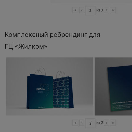
«
‹
из
3
›
»
Комплексный ребрендинг для
ГЦ «Жилком»
«
‹
из
2
›
»