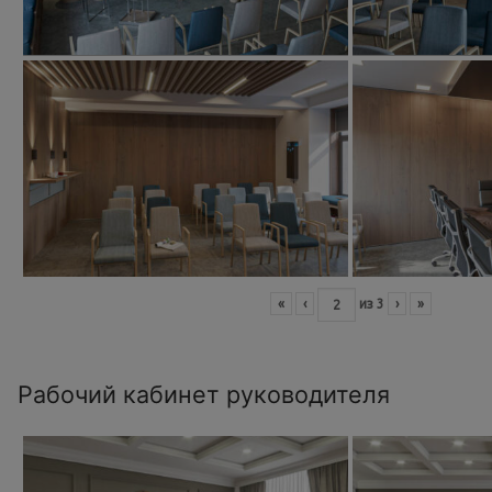
«
‹
из
3
›
»
Рабочий кабинет руководителя