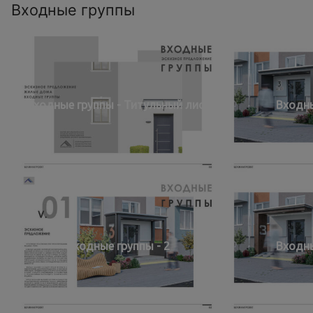
Входные группы
Входные группы - Титульный лист
Входны
Входные группы - 2
Входны