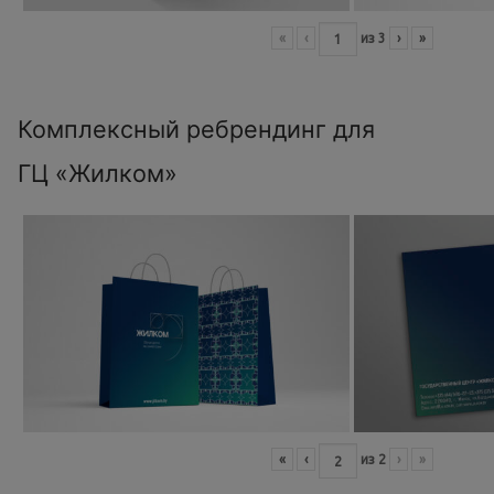
«
‹
из
3
›
»
Комплексный ребрендинг для
ГЦ «Жилком»
«
‹
из
2
›
»