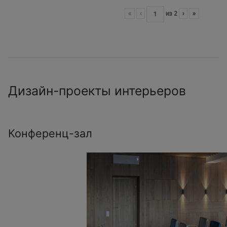
«
‹
из
2
›
»
Дизайн-проекты интерьеров
Конференц-зал