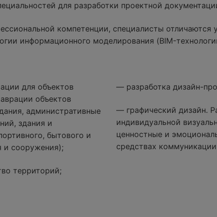
специальностей для разработки проектной документаци
ессиональной компетенции, специалисты отличаются 
огии информационного моделирования (BIM-технологи
ации для объектов
— разработка дизайн-про
таврации объектов
— графический дизайн. Р
дания, административные
индивидуальной визуаль
ний, здания и
ценностные и эмоциональ
портивного, бытового и
средствах коммуникации
 и сооружения);
тво территорий;