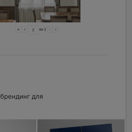
«
‹
из
2
›
»
брендинг для