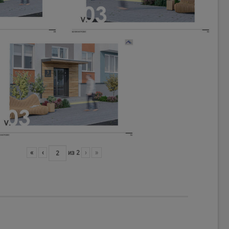
«
‹
из
2
›
»