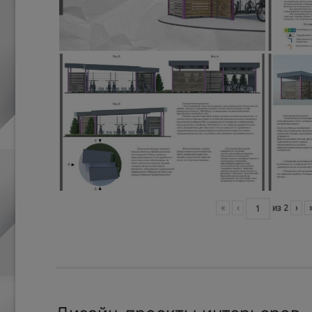
«
‹
из
2
›