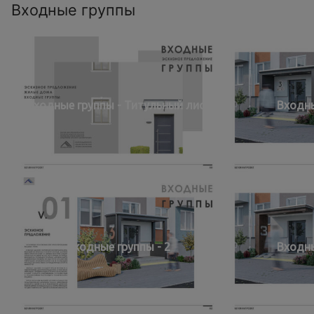
Входные группы
Входные группы - Титульный лист
Входны
Входные группы - 2
Входны