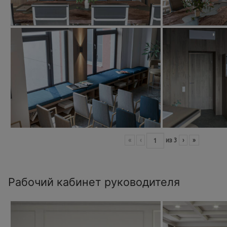
«
‹
из
3
›
»
Рабочий кабинет руководителя