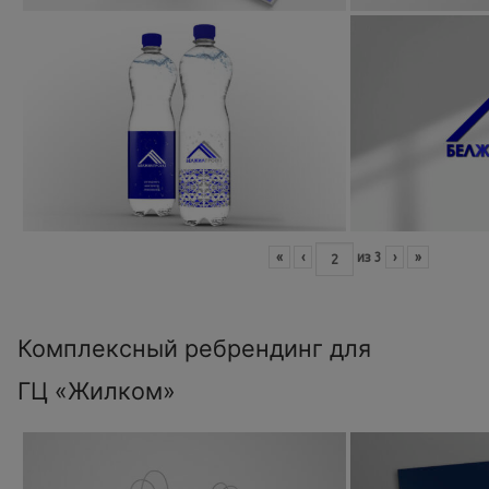
«
‹
из
3
›
»
Комплексный ребрендинг для
ГЦ «Жилком»