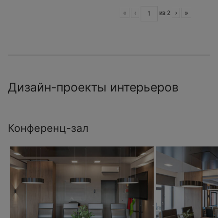
«
‹
из
2
›
»
Дизайн-проекты интерьеров
Конференц-зал