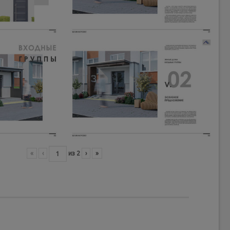
«
‹
из
2
›
»