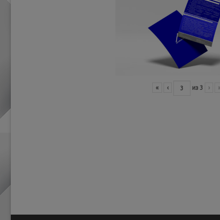
«
‹
из
3
›