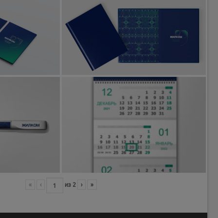
«
‹
из
2
›
»