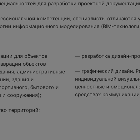
специальностей для разработки проектной документаци
ессиональной компетенции, специалисты отличаются 
огии информационного моделирования (BIM-технологи
ации для объектов
— разработка дизайн-про
таврации объектов
— графический дизайн. Р
дания, административные
индивидуальной визуаль
ний, здания и
ценностные и эмоциональ
портивного, бытового и
средствах коммуникации
 и сооружения);
тво территорий;