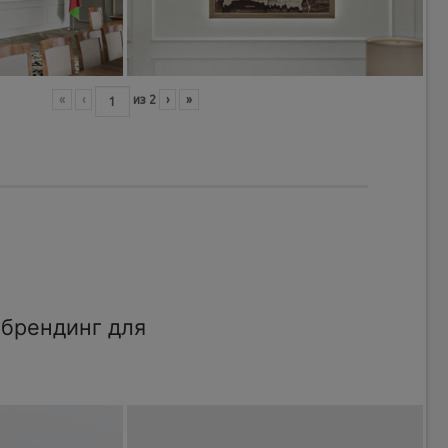
«
‹
из
2
›
»
брендинг для