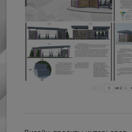
«
‹
из
2
›