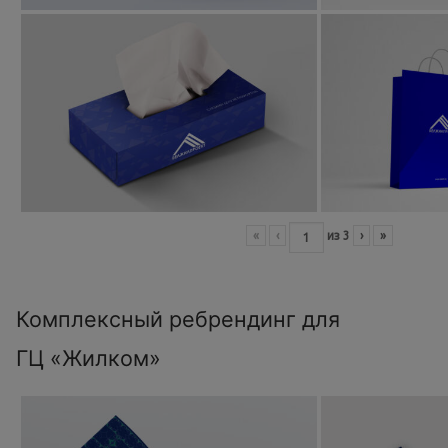
«
‹
из
3
›
»
Комплексный ребрендинг для
ГЦ «Жилком»