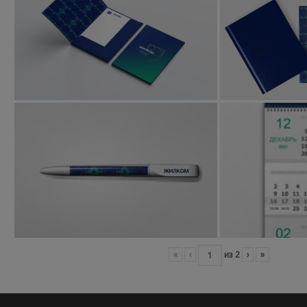
«
‹
из
2
›
»