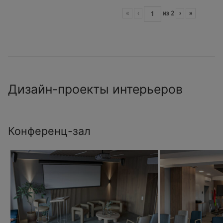
«
‹
из
2
›
»
Дизайн-проекты интерьеров
Конференц-зал