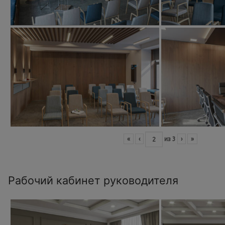
«
‹
из
3
›
»
Рабочий кабинет руководителя