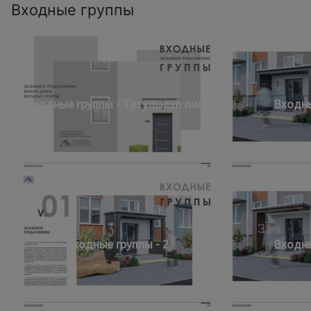
Входные группы
Входные группы - Титульный лист
Входны
Входные группы - 2
Входны