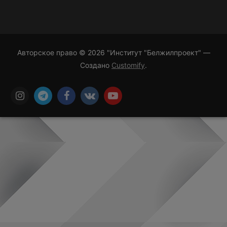
Авторское право © 2026 "Институт "Белжилпроект" —
Создано
Customify
.