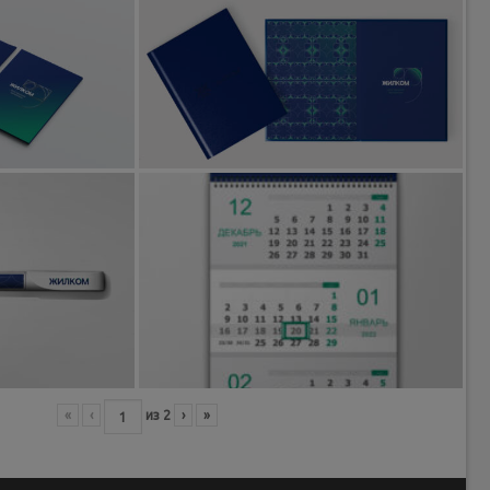
«
‹
из
2
›
»