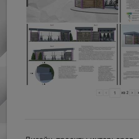
«
‹
из
2
›