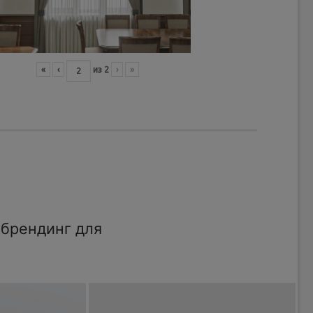
«
‹
из
2
›
»
брендинг для