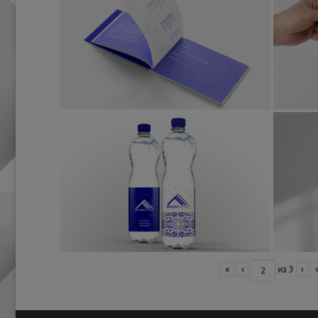
«
‹
из
3
›