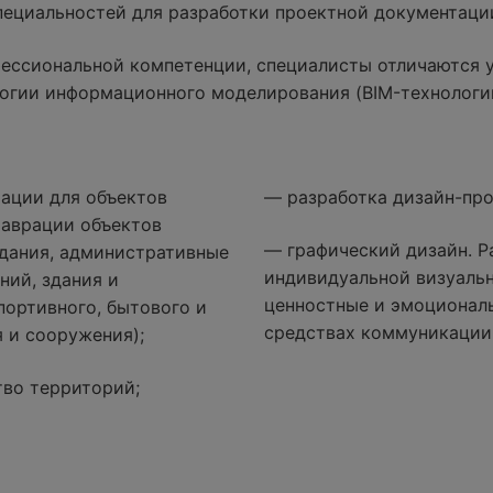
специальностей для разработки проектной документаци
ессиональной компетенции, специалисты отличаются 
огии информационного моделирования (BIM-технологи
ации для объектов
— разработка дизайн-про
таврации объектов
— графический дизайн. Р
дания, административные
индивидуальной визуаль
ний, здания и
ценностные и эмоциональ
портивного, бытового и
средствах коммуникации
 и сооружения);
тво территорий;