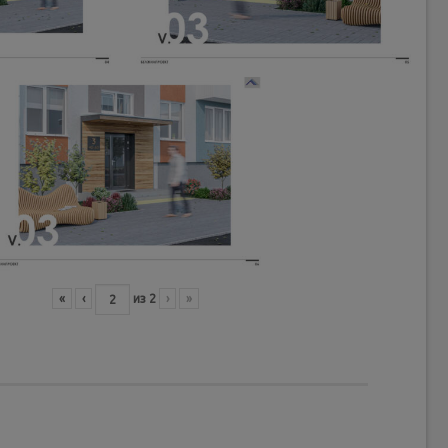
«
‹
из
2
›
»