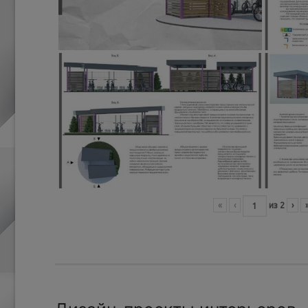
«
‹
из
2
›