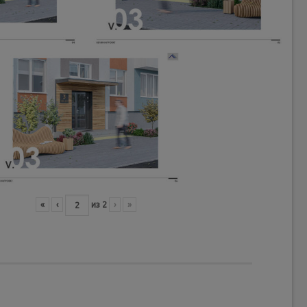
«
‹
из
2
›
»