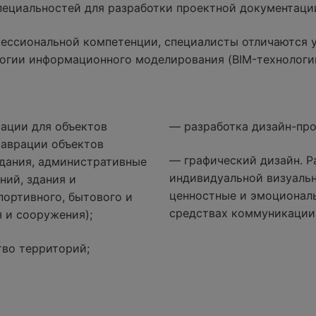
специальностей для разработки проектной документаци
ессиональной компетенции, специалисты отличаются 
огии информационного моделирования (BIM-технологи
ации для объектов
— разработка дизайн-про
таврации объектов
— графический дизайн. Р
дания, административные
индивидуальной визуаль
ний, здания и
ценностные и эмоциональ
портивного, бытового и
средствах коммуникации
 и сооружения);
тво территорий;