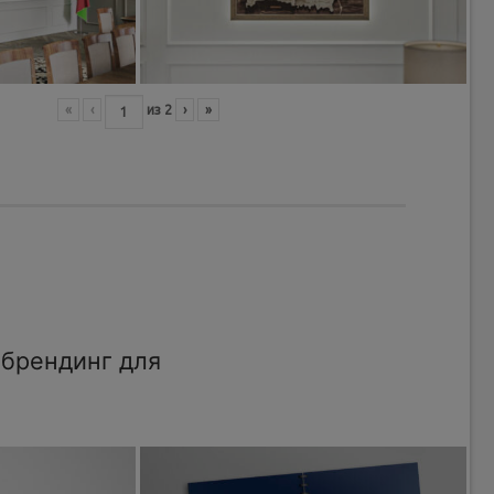
«
‹
из
2
›
»
брендинг для