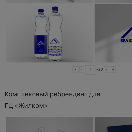
«
‹
из
3
›
»
Комплексный ребрендинг для
ГЦ «Жилком»