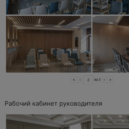
«
‹
из
3
›
»
Рабочий кабинет руководителя