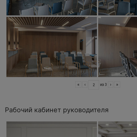
«
‹
из
3
›
»
Рабочий кабинет руководителя