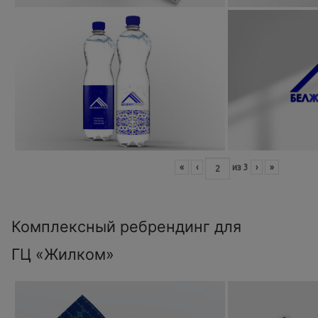
«
‹
из
3
›
»
Комплексный ребрендинг для
ГЦ «Жилком»