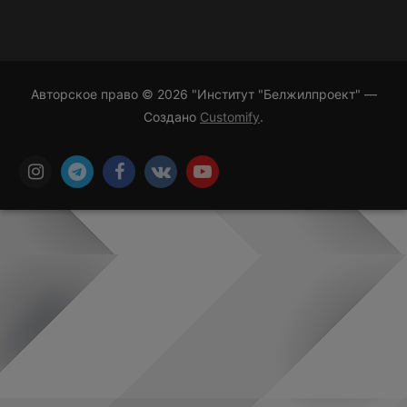
Авторское право © 2026 "Институт "Белжилпроект" —
Создано
Customify
.