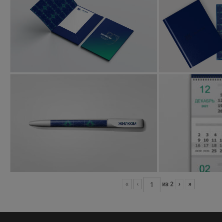
«
‹
из
2
›
»